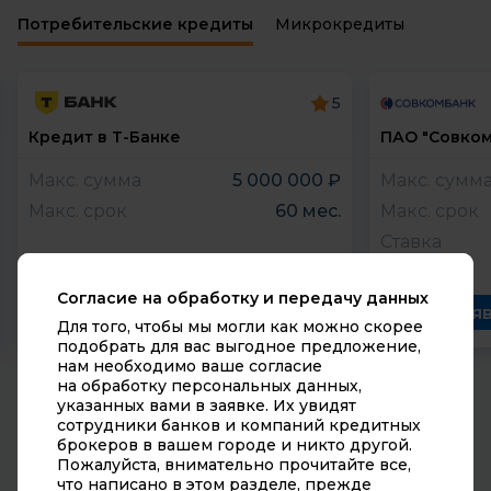
Калининградская область
Потребительские кредиты
Микрокредиты
Калужская область
Камчатский край
5
Кемеровская область
Кредит в Т-Банке
ПАО "Совком
Макс. сумма
5 000 000 ₽
Макс. сумм
Кировская область
Макс. срок
60 мес.
Макс. срок
Костромская область
Ставка
Краснодарский край
Согласие на обработку и передачу данных
Красноярский край
Заявка
Зая
Для того, чтобы мы могли как можно скорее
подобрать для вас выгодное предложение,
Курганская область
нам необходимо ваше согласие
на обработку персональных данных,
Курская область
указанных вами в заявке. Их увидят
сотрудники банков и компаний кредитных
© 2010-2026 «Супермаркет кредитов». Все права
Ленинградская область
брокеров в вашем городе и никто другой.
защищены. Сайт не осуществляет выдачу
Пожалуйста, внимательно прочитайте все,
кредитов и займов, носит чисто информационный
Липецкая область
что написано в этом разделе, прежде