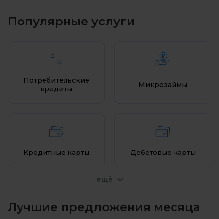
Брянская область
Популярные услуги
Владимирская область
Волгоградская область
Вологодская область
Потребительские
Микрозаймы
Воронежская область
кредиты
Донецкая область
Еврейская автономная область
Забайкальский край
Кредитные карты
Дебетовые карты
Запорожская область
ещё
Ивановская область
Иркутская область
Лучшие предложения месяца