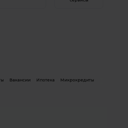
сервисы
Чукотский автономный
н
округ
а)
Ямало-Ненецкий
автономный округ
Ярославская область
ты
Вакансии
Ипотека
Микрокредиты