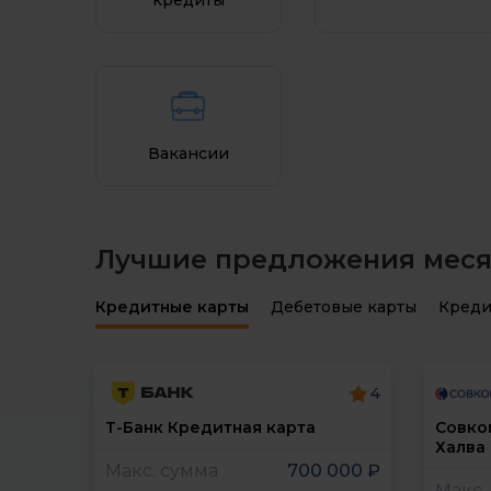
кредиты
Ивановская область
Оренб
Иркутская область
Орлов
Калининградская область
Пензе
Калужская область
Пермс
Вакансии
Камчатский край
Примо
Кемеровская область
Псков
Лучшие предложения мес
Кредитные карты
Дебетовые карты
Креди
4
Т-Банк Кредитная карта
Совко
Халва
Макс. сумма
700 000 ₽
Макс.