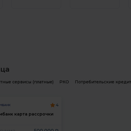
ургская область
Республика Татарста
ская область
Республика Тыва (Тув
нская область
Республика Удмуртия
кий край
Республика Хакасия
рский край
Республика Чечня
ская область
Республика Чувашия
яца
Ростовская область
тные сервисы (платные)
РКО
Потребительские креди
4
мбанк карта рассрочки
 сумма
500 000 ₽