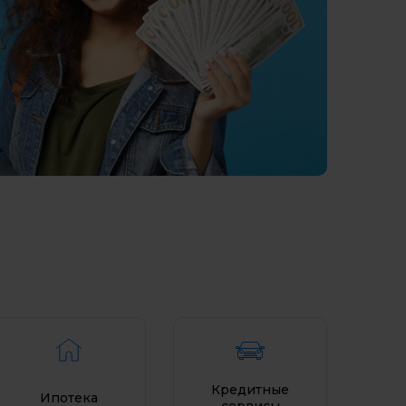
о-
Ставропольский край
Тамбовская область
я
Тверская область
о-
Томская область
Тульская область
Тюменская область
Ульяновская область
Хабаровский край
Ханты-Мансийский
я
Автономный округ - Югра
тия)
Херсонская область
Челябинская область
Кредитные
Ипотека