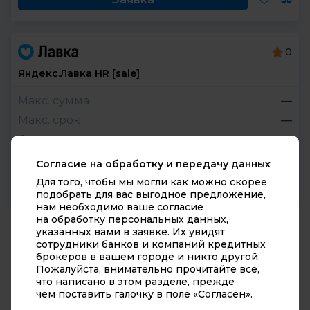
Республика Карачаево-Черкессия
Республика Карелия
0
Республика Коми
Яндекс.Лавка HR [sale]
Республика Крым
Макс. сумма
—
Республика Марий Эл
Макс. срок
—
Ставка
—
Республика Мордовия
Согласие на обработку и передачу данных
Республика Саха (Якутия)
Для того, чтобы мы могли как можно скорее
Заявка
Республика Северная Осетия (Алания)
подобрать для вас выгодное предложение,
нам необходимо ваше согласие
на обработку персональных данных,
Республика Татарстан
указанных вами в заявке. Их увидят
© 2010-2026 «Супермаркет кредитов». Все права
сотрудники банков и компаний кредитных
Республика Тыва (Тува)
брокеров в вашем городе и никто другой.
защищены. Сайт не осуществляет выдачу
Пожалуйста, внимательно прочитайте все,
кредитов и займов, носит чисто информационный
Республика Удмуртия
что написано в этом разделе, прежде
характер.
чем поставить галочку в поле «Согласен».
Республика Хакасия
Что такое персональные данные