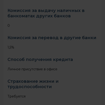
Калининградская область
Калужская область
Комиссия за выдачу наличных в
банкоматах других банков
Камчатский край
0
Кемеровская область
Комиссия за перевод в другие банки
Кировская область
1,5%
Костромская область
Краснодарский край
Способ получения кредита
Красноярский край
Личное присутствие в офисе
Курганская область
Страхование жизни и
Курская область
трудоспособности
Ленинградская область
Требуется
Липецкая область