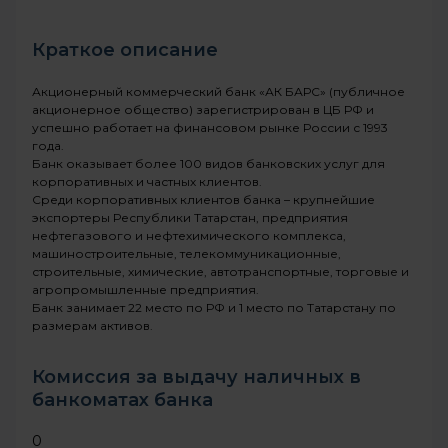
Брянская область
Краткое описание
Владимирская область
Акционерный коммерческий банк «АК БАРС» (публичное
Волгоградская область
акционерное общество) зарегистрирован в ЦБ РФ и
успешно работает на финансовом рынке России с 1993
Вологодская область
года.
Банк оказывает более 100 видов банковских услуг для
Воронежская область
корпоративных и частных клиентов.
Среди корпоративных клиентов банка – крупнейшие
Донецкая область
экспортеры Республики Татарстан, предприятия
нефтегазового и нефтехимического комплекса,
машиностроительные, телекоммуникационные,
Еврейская автономная область
строительные, химические, автотранспортные, торговые и
агропромышленные предприятия.
Забайкальский край
Банк занимает 22 место по РФ и 1 место по Татарстану по
размерам активов.
Запорожская область
Ивановская область
Комиссия за выдачу наличных в
банкоматах банка
Иркутская область
0